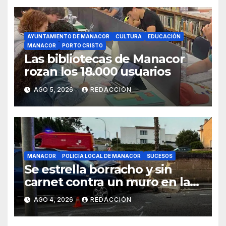
AYUNTAMIENTO DE MANACOR
CULTURA
EDUCACIÓN
MANACOR
PORTO CRISTO
Las bibliotecas de Manacor
rozan los 18.000 usuarios
AGO 5, 2026
REDACCIÓN
MANACOR
POLICÍA LOCAL DE MANACOR
SUCESOS
Se estrella borracho y sin
carnet contra un muro en la
ronda del Port de Manacor y
AGO 4, 2026
REDACCIÓN
lo destroza