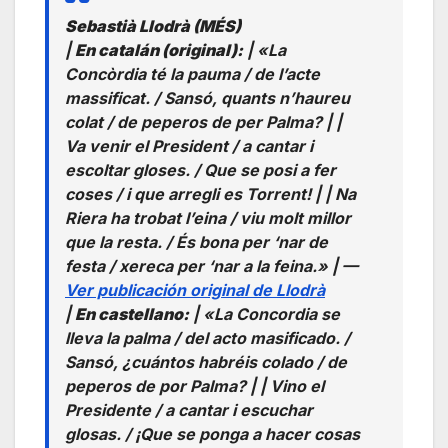
Sebastià Llodrà (MÉS)
|
En catalán (original):
| «La
Concòrdia té la pauma / de l’acte
massificat. / Sansó, quants n’haureu
colat / de peperos de per Palma? | |
Va venir el President / a cantar i
escoltar gloses. / Que se posi a fer
coses / i que arregli es Torrent! | | Na
Riera ha trobat l’eina / viu molt millor
que la resta. / És bona per ‘nar de
festa / xereca per ‘nar a la feina.» | —
Ver publicación original de Llodrà
|
En castellano:
| «La Concordia se
lleva la palma / del acto masificado. /
Sansó, ¿cuántos habréis colado / de
peperos de por Palma? | | Vino el
Presidente / a cantar i escuchar
glosas. / ¡Que se ponga a hacer cosas