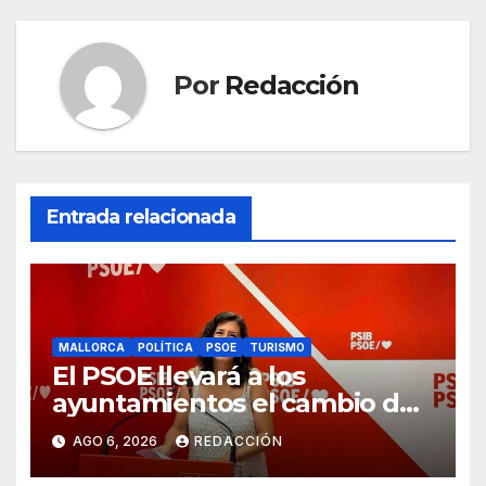
k
Por
Redacción
Entrada relacionada
MALLORCA
POLÍTICA
PSOE
TURISMO
El PSOE llevará a los
ayuntamientos el cambio de
modelo turístico y de vivienda
AGO 6, 2026
REDACCIÓN