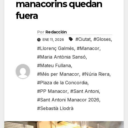
manacorins quedan
fuera
Por
Redacción
#Ciutat
,
#Gloses
,
ENE 11, 2026
#Llorenç Galmés
,
#Manacor
,
#Maria Antònia Sansó
,
#Mateu Fullana
,
#Més per Manacor
,
#Núria Riera
,
#Plaza de la Concordia
,
#PP Manacor
,
#Sant Antoni
,
#Sant Antoni Manacor 2026
,
#Sebastià Llodrà