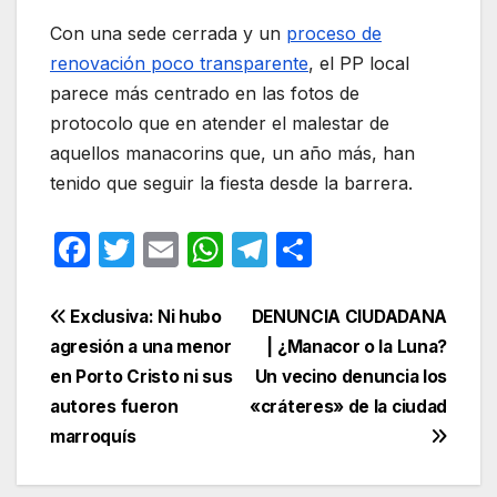
Con una sede cerrada y un
proceso de
renovación poco transparente
, el PP local
parece más centrado en las fotos de
protocolo que en atender el malestar de
aquellos manacorins que, un año más, han
tenido que seguir la fiesta desde la barrera.
F
T
E
W
T
C
a
w
m
h
el
o
c
itt
ail
at
e
m
Navegación
Exclusiva: Ni hubo
DENUNCIA CIUDADANA
e
er
s
gr
p
agresión a una menor
| ¿Manacor o la Luna?
de
en Porto Cristo ni sus
Un vecino denuncia los
b
A
a
ar
entradas
autores fueron
«cráteres» de la ciudad
o
p
m
tir
marroquís
o
p