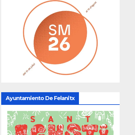
Ayuntamiento De Felanitx