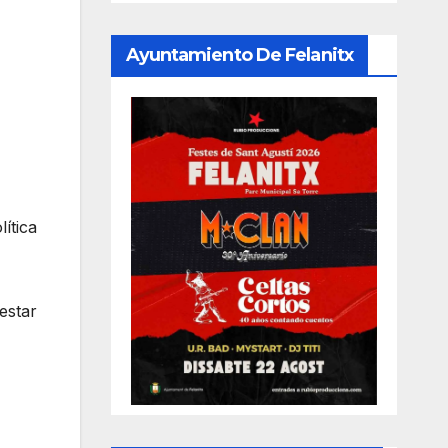
Ayuntamiento De Felanitx
ítica
estar