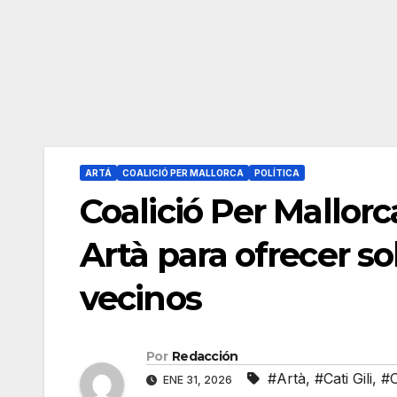
ARTÁ
COALICIÓ PER MALLORCA
POLÍTICA
Coalició Per Mallor
Artà para ofrecer so
vecinos
Por
Redacción
#Artà
,
#Cati Gili
,
#C
ENE 31, 2026