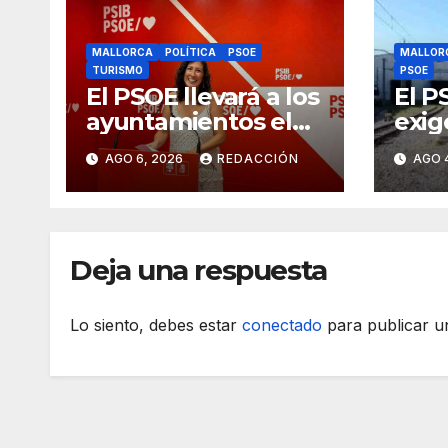
MALLORCA
POLÍTICA
PSOE
MALLOR
TURISMO
PSOE
El PSOE llevará a los
El P
ayuntamientos el
exig
cambio de modelo
Gove
AGO 6, 2026
REDACCIÓN
AGO 
turístico y de
tije
vivienda
en a
Deja una respuesta
Lo siento, debes estar
conectado
para publicar u