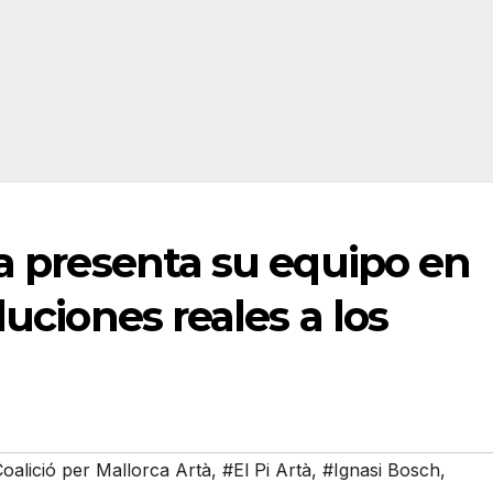
ca presenta su equipo en
luciones reales a los
oalició per Mallorca Artà
,
#El Pi Artà
,
#Ignasi Bosch
,