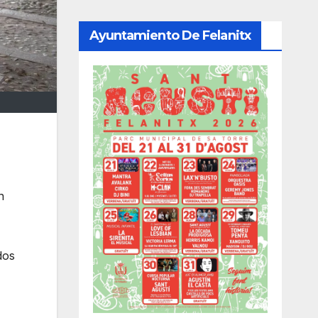
Ayuntamiento De Felanitx
n
dos