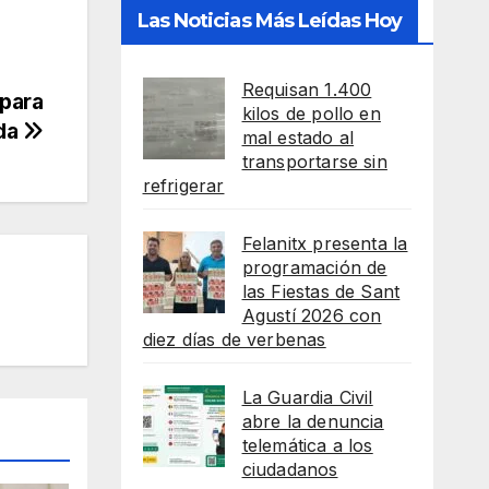
Las Noticias Más Leídas Hoy
Requisan 1.400
 para
kilos de pollo en
ida
mal estado al
transportarse sin
refrigerar
Felanitx presenta la
programación de
las Fiestas de Sant
Agustí 2026 con
diez días de verbenas
La Guardia Civil
abre la denuncia
telemática a los
ciudadanos