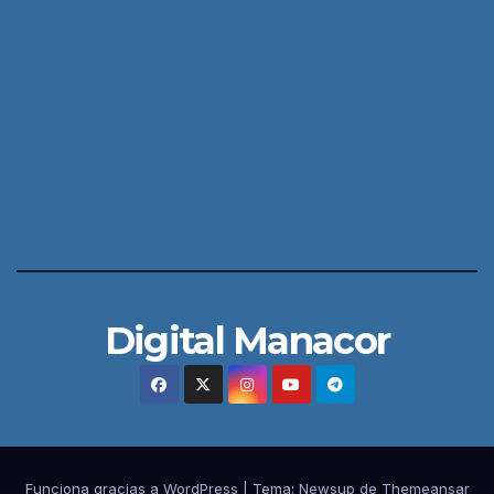
Digital Manacor
Funciona gracias a WordPress
|
Tema:
Newsup
de
Themeansar