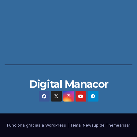
Digital Manacor
Funciona gracias a WordPress
|
Tema:
Newsup
de
Themeansar