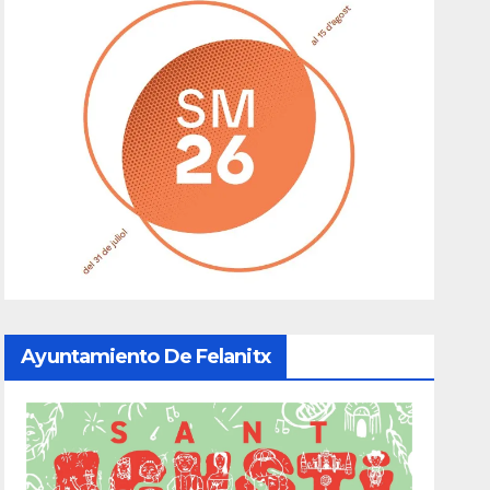
Ayuntamiento De Felanitx