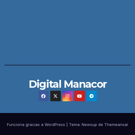
Digital Manacor
Funciona gracias a WordPress
|
Tema:
Newsup
de
Themeansar