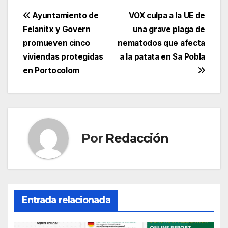
a
w
m
h
el
o
c
itt
ail
at
e
m
Navegación
Ayuntamiento de
VOX culpa a la UE de
e
er
s
gr
p
Felanitx y Govern
una grave plaga de
de
promueven cinco
nematodos que afecta
b
A
a
ar
entradas
viviendas protegidas
a la patata en Sa Pobla
o
p
m
tir
en Portocolom
o
p
k
Por
Redacción
Entrada relacionada