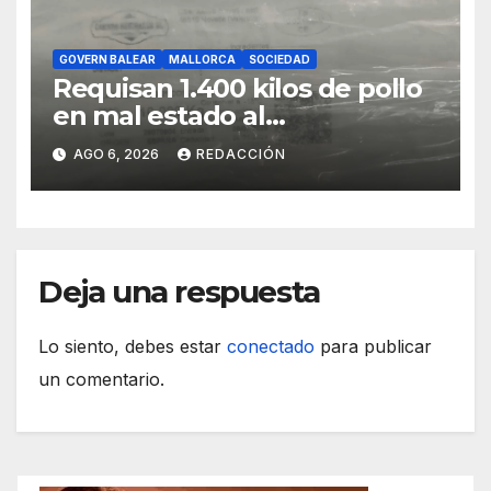
GOVERN BALEAR
MALLORCA
SOCIEDAD
Requisan 1.400 kilos de pollo
en mal estado al
transportarse sin refrigerar
AGO 6, 2026
REDACCIÓN
Deja una respuesta
Lo siento, debes estar
conectado
para publicar
un comentario.