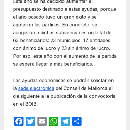
Este año se ha decidido aumentar el
presupuesto destinado a estas ayudas, porque
el año pasado tuvo un gran éxito y se
agotaron las partidas. En concreto, se
acogieron a dichas subvenciones un total de
63 beneficiarios: 23 municipios, 17 entidades
con ánimo de lucro y 23 sin ánimo de lucro.
Por eso, este año con el aumento de la partida
se espera llegar a más beneficiarios.
Las ayudas económicas se podrán solictar en
la
sede electrónica
del Consell de Mallorca el
dia siguiente a la publicación de la convoctoria
en el BOIB.
F
T
E
W
T
C