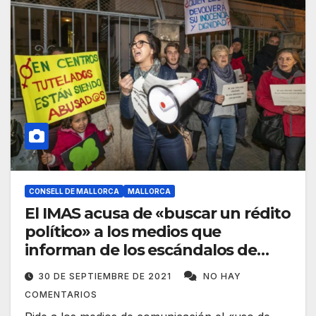
CONSELL DE MALLORCA
MALLORCA
El IMAS acusa de «buscar un rédito
político» a los medios que
informan de los escándalos de
menores que tutela
30 DE SEPTIEMBRE DE 2021
NO HAY
COMENTARIOS