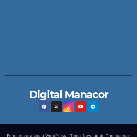
Digital Manacor
Funciona gracias a WordPress
|
Tema:
Newsup
de
Themeansar