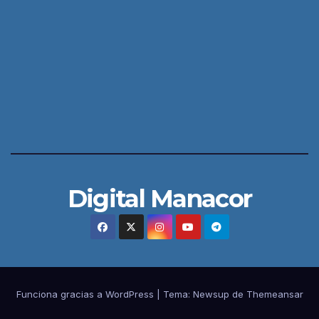
Digital Manacor
Funciona gracias a WordPress
|
Tema:
Newsup
de
Themeansar