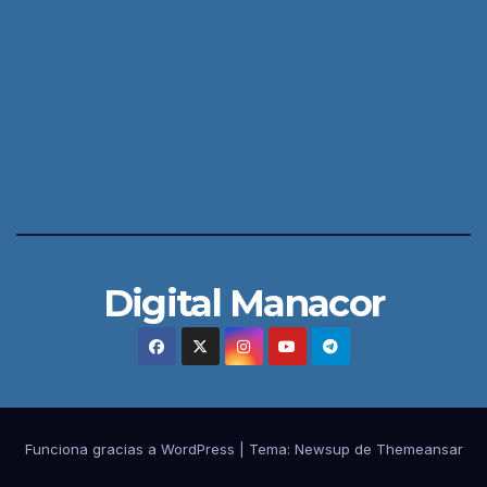
Digital Manacor
Funciona gracias a WordPress
|
Tema:
Newsup
de
Themeansar