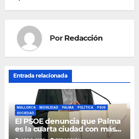
entradas
o
p
m
tir
o
p
k
Por
Redacción
Entrada relacionada
MALLORCA
MOVILIDAD
PALMA
POLÍTICA
PSOE
SOCIEDAD
El PSOE denuncia que Palma
es la cuarta ciudad con más
atascos por el «fracaso» de