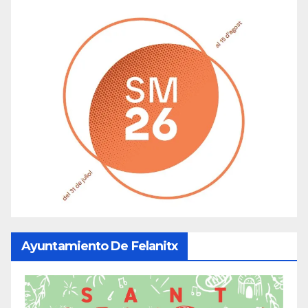
Ayuntamiento De Felanitx