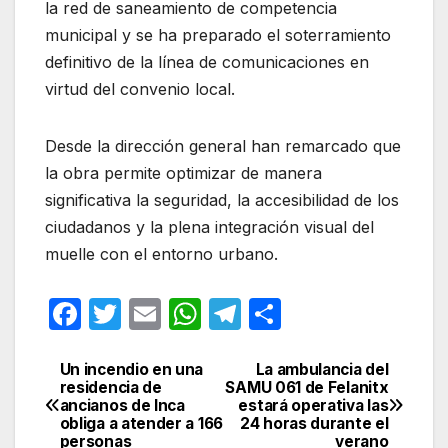
la red de saneamiento de competencia
municipal y se ha preparado el soterramiento
definitivo de la línea de comunicaciones en
virtud del convenio local.
Desde la dirección general han remarcado que
la obra permite optimizar de manera
significativa la seguridad, la accesibilidad de los
ciudadanos y la plena integración visual del
muelle con el entorno urbano.
F
T
E
W
T
C
a
w
m
h
el
o
c
itt
ail
at
e
m
Un incendio en una
La ambulancia del
Navegación
residencia de
SAMU 061 de Felanitx
e
er
s
gr
p
ancianos de Inca
estará operativa las
de
obliga a atender a 166
24 horas durante el
b
A
a
ar
personas
verano