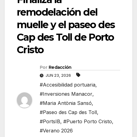
remodelación del
muelle y el paseo des
Cap des Toll de Porto
Cristo
Por
Redacción
JUN 23, 2026
#Accesibilidad portuaria
,
#Inversiones Manacor
,
#Maria Antònia Sansó
,
#Paseo des Cap des Toll
,
#PortsIB
,
#Puerto Porto Cristo
,
#Verano 2026