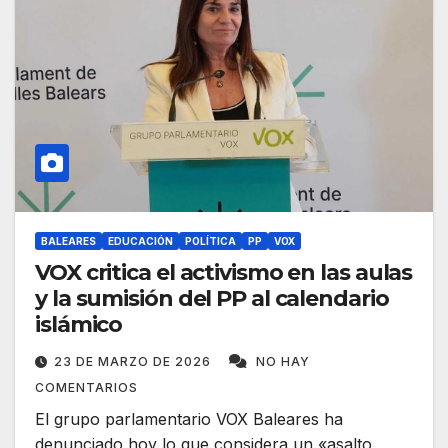
BALEARES
EDUCACIÓN
POLÍTICA
PP
VOX
VOX critica el activismo en las aulas
y la sumisión del PP al calendario
islámico
23 DE MARZO DE 2026
NO HAY
COMENTARIOS
El grupo parlamentario VOX Baleares ha
denunciado hoy lo que considera un «asalto