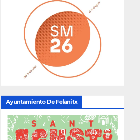
Ayuntamiento De Felanitx