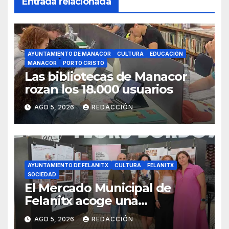
Entrada relacionada
AYUNTAMIENTO DE MANACOR
CULTURA
EDUCACIÓN
MANACOR
PORTO CRISTO
Las bibliotecas de Manacor
rozan los 18.000 usuarios
AGO 5, 2026
REDACCIÓN
AYUNTAMIENTO DE FELANITX
CULTURA
FELANITX
SOCIEDAD
El Mercado Municipal de
Felanitx acoge una
exposición con propuestas de
AGO 5, 2026
REDACCIÓN
diseño de la EASDIB