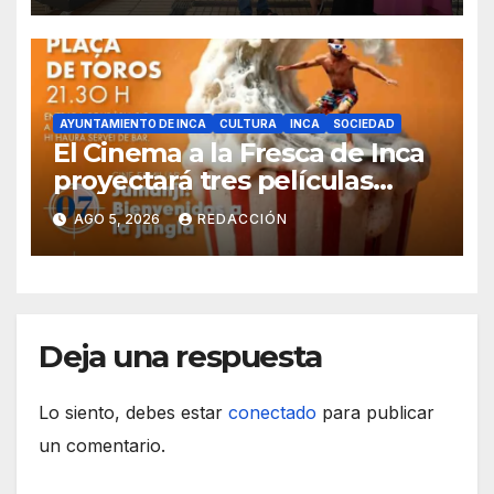
AYUNTAMIENTO DE INCA
CULTURA
INCA
SOCIEDAD
El Cinema a la Fresca de Inca
proyectará tres películas
solidarias en la plaza de toros
AGO 5, 2026
REDACCIÓN
Deja una respuesta
Lo siento, debes estar
conectado
para publicar
un comentario.