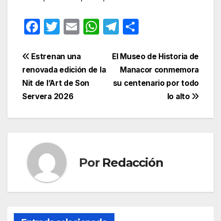
F
T
E
W
T
C
a
w
m
h
el
o
c
itt
ail
at
e
m
Navegación
Estrenan una
El Museo de Historia de
e
er
s
gr
p
renovada edición de la
Manacor conmemora
de
Nit de l’Art de Son
su centenario por todo
b
A
a
ar
entradas
Servera 2026
lo alto
o
p
m
tir
o
p
k
Por
Redacción