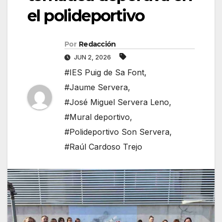
el polideportivo
Por
Redacción
JUN 2, 2026
#IES Puig de Sa Font
,
#Jaume Servera
,
#José Miguel Servera Leno
,
#Mural deportivo
,
#Polideportivo Son Servera
,
#Raúl Cardoso Trejo