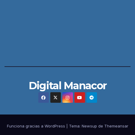
Digital Manacor
Funciona gracias a WordPress
|
Tema:
Newsup
de
Themeansar