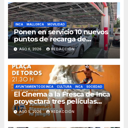
INCA
MALLORCA
MOVILIDAD
Ponen en servicio 10 nuevos
puntos de recarga de
vehículos eléctricos en el
AGO 6, 2026
REDACCIÓN
Hospital de Inca
AYUNTAMIENTO DE INCA
CULTURA
INCA
SOCIEDAD
El Cinema a la Fresca de Inca
proyectará tres películas
solidarias en la plaza de toros
AGO 5, 2026
REDACCIÓN