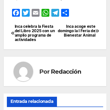
F
T
E
W
T
C
a
w
m
h
el
o
c
itt
ail
at
e
m
Inca celebra la Fiesta
Inca acoge este
Navegación
del Libro 2025 con un
domingo la I Feria de
e
er
s
gr
p
amplio programa de
Bienestar Animal
de
actividades
b
A
a
ar
entradas
o
p
m
tir
o
p
k
Por
Redacción
Entrada relacionada