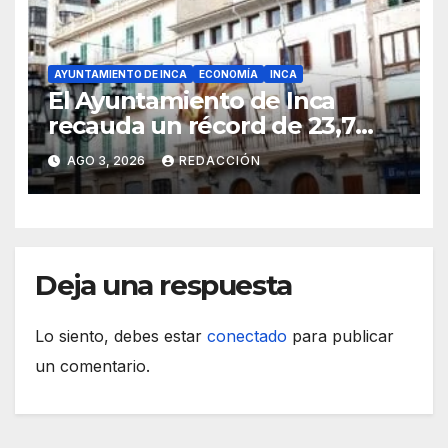
AYUNTAMIENTO DE INCA
ECONOMÍA
INCA
El Ayuntamiento de Inca
recauda un récord de 23,7
millones de euros en
AGO 3, 2026
REDACCIÓN
impuestos
Deja una respuesta
Lo siento, debes estar
conectado
para publicar
un comentario.