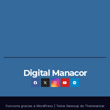
Digital Manacor
Funciona gracias a WordPress
|
Tema:
Newsup
de
Themeansar