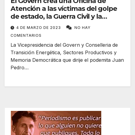
El Govern crea una Oficina de
Atención a las víctimas del golpe
de estado, la Guerra Civil y la
represión franquista
4 DE MARZO DE 2023
NO HAY
COMENTARIOS
La Vicepresidencia del Govern y Conselleria de
Transición Energética, Sectores Productivos y
Memoria Democrática que dirije el podemita Juan
Pedro…