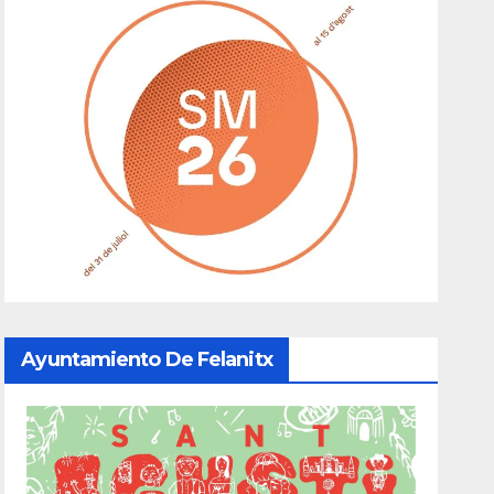
Ayuntamiento De Felanitx