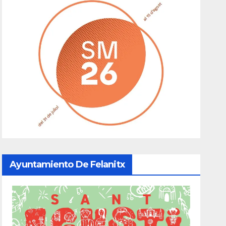
Ayuntamiento De Felanitx