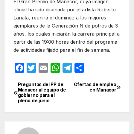
El Gran Premio de Manacor, cuya imagen
oficial ha sido diseñada por el artista Roberto
Lanata, reunirá el domingo a los mejores
ejemplares de la Generación N de potros de 3
años, los cuales iniciarán la carrera principal a
partir de las 19:00 horas dentro del programa
de actividades fijado para el fin de semana.
F
T
E
W
T
C
a
w
m
h
el
o
c
itt
ail
at
e
m
Preguntas del PP de
Ofertas de empleo
Navegación
Manacor al equipo de
en Manacor
e
er
s
gr
p
gobierno para el
de
pleno de junio
b
A
a
ar
entradas
o
p
m
tir
o
p