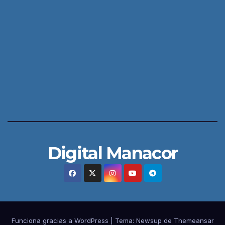
Digital Manacor
Funciona gracias a WordPress
|
Tema:
Newsup
de
Themeansar