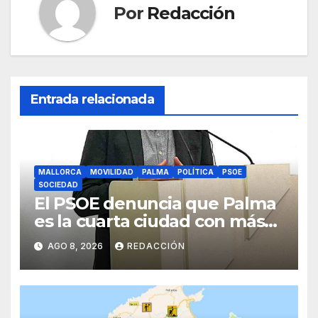
k
Por
Redacción
Entrada relacionada
MALLORCA
MOVILIDAD
PALMA
POLÍTICA
PSOE
SOCIEDAD
El PSOE denuncia que Palma
es la cuarta ciudad con más
atascos por el «fracaso» de
AGO 8, 2026
REDACCIÓN
Galmés