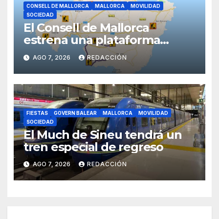
CONSELL DE MALLORCA
MALLORCA
MOVILIDAD
SOCIEDAD
El Consell de Mallorca
estrena una plataforma
inteligente de incidencias
AGO 7, 2026
REDACCIÓN
viarias en tiempo real
FIESTAS
GOVERN BALEAR
MALLORCA
MOVILIDAD
SOCIEDAD
El Much de Sineu tendrá un
tren especial de regreso
AGO 7, 2026
REDACCIÓN