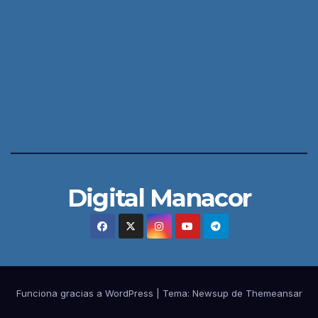
Digital Manacor
Funciona gracias a WordPress
|
Tema:
Newsup
de
Themeansar