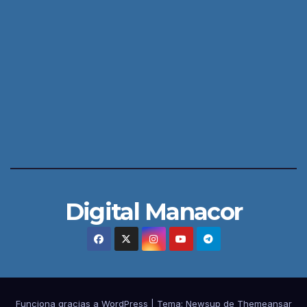
Digital Manacor
Funciona gracias a WordPress
|
Tema:
Newsup
de
Themeansar