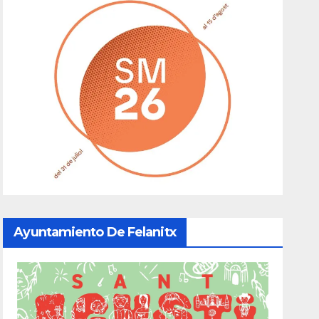
Ayuntamiento De Felanitx