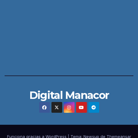
Digital Manacor
Funciona gracias a WordPress
|
Tema:
Newsup
de
Themeansar