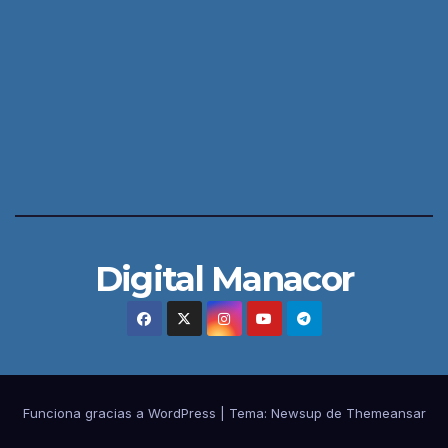
Digital Manacor
Funciona gracias a WordPress
|
Tema:
Newsup
de
Themeansar