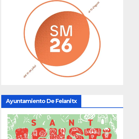
Ayuntamiento De Felanitx