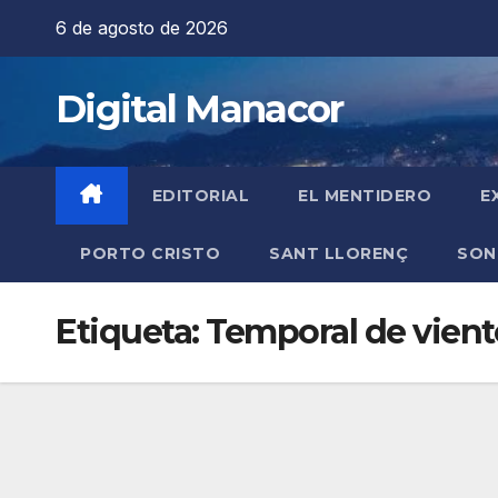
Saltar
6 de agosto de 2026
al
contenido
Digital Manacor
EDITORIAL
EL MENTIDERO
E
PORTO CRISTO
SANT LLORENÇ
SON
Etiqueta:
Temporal de vient