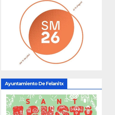
Ayuntamiento De Felanitx