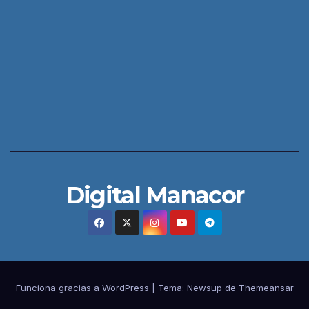
Digital Manacor
Funciona gracias a WordPress
|
Tema:
Newsup
de
Themeansar