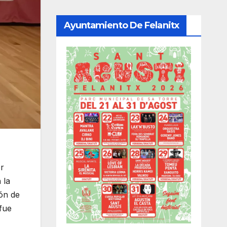
Ayuntamiento De Felanitx
or
 la
ón de
fue