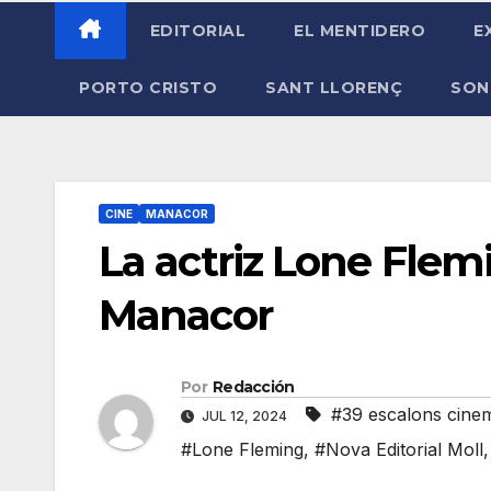
EDITORIAL
EL MENTIDERO
E
PORTO CRISTO
SANT LLORENÇ
SON
CINE
MANACOR
La actriz Lone Fle
Manacor
Por
Redacción
#39 escalons cine
JUL 12, 2024
#Lone Fleming
,
#Nova Editorial Moll