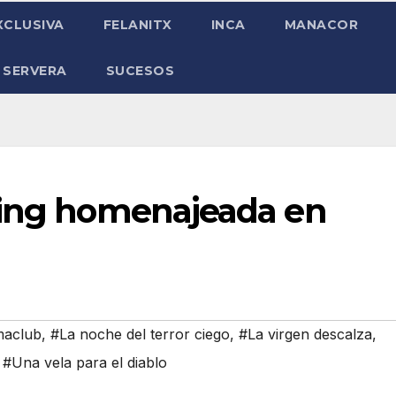
XCLUSIVA
FELANITX
INCA
MANACOR
 SERVERA
SUCESOS
ming homenajeada en
maclub
,
#La noche del terror ciego
,
#La virgen descalza
,
,
#Una vela para el diablo