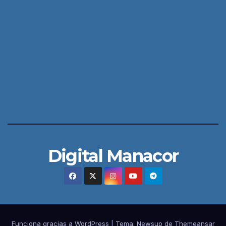
Digital Manacor
Funciona gracias a WordPress
|
Tema:
Newsup
de
Themeansar