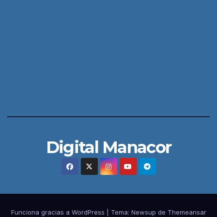
Digital Manacor
Funciona gracias a WordPress
|
Tema:
Newsup
de
Themeansar