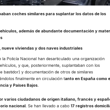
aban coches similares para suplantar los datos de los
vehículos, además de abundante documentación y mater
os
, nueve viviendas y dos naves industriales
 la Policía Nacional han desarticulado una organización
vehículos, y que, posteriormente, suplantaban con los
de bastidor) y documentación de otros de similares
iéndolos finalmente en circulación t
anto en España como 
ancia y Países Bajos
.
or varios ciudadanos de origen italiano, francés y españo
torio nacional
. Se han llevado a cabo
17 registros domicili