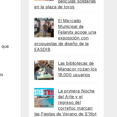
películas solidarias
en la plaza de toros
El Mercado
Municipal de
Felanitx acoge una
exposición con
propuestas de diseño de la
, que
EASDIB
5
Las bibliotecas de
Manacor rozan los
os
18.000 usuarios
La primera Noche
del Arte y el
regreso del
correfoc marcan
las Fiestas de Verano de S’Illot