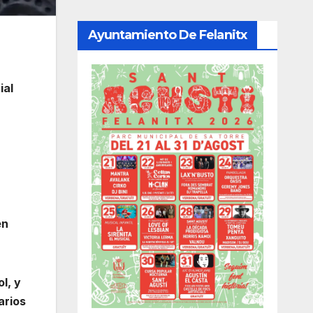
Ayuntamiento De Felanitx
ial
en
l, y
arios