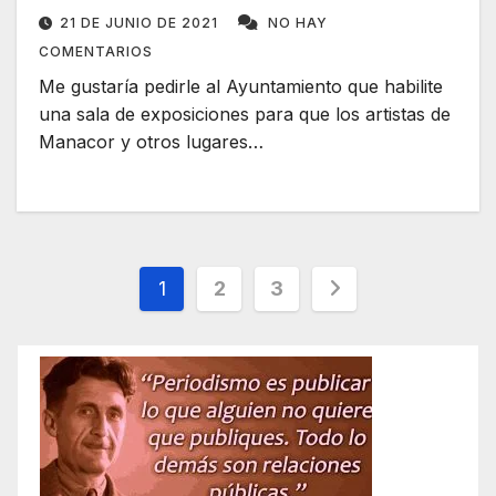
21 DE JUNIO DE 2021
NO HAY
COMENTARIOS
Me gustaría pedirle al Ayuntamiento que habilite
una sala de exposiciones para que los artistas de
Manacor y otros lugares…
Paginación
1
2
3
de
entradas