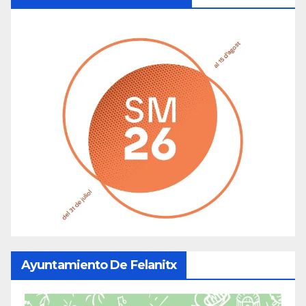
Ayuntamiento De Felanitx