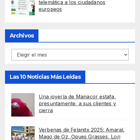
telemática a los ciudadanos
europeos
Archivos
Archivos
Las 10 Noticias Más Leídas
Una joyería de Manacor estafa,
presuntamente, a sus clientes y
cierra
Verbenas de Felanitx 2025: Amaral,
Mago de Oz, Oques Grasses, Lori