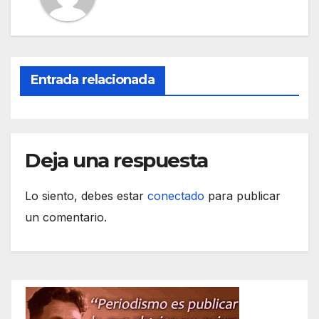
o
p
m
tir
o
p
k
Entrada relacionada
Deja una respuesta
Lo siento, debes estar
conectado
para publicar
un comentario.