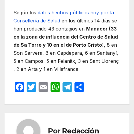
Según los
datos hechos públicos hoy por la
Consellería de Salud
en los últimos 14 días se
han producido 43 contagios en
Manacor (33
en la zona de influencia del Centro de Salud
de Sa Torre y 10 en el de Porto Cristo
), 8 en
Son Servera, 8 en Capdepera, 6 en Santanyí,
5 en Campos, 5 en Felanitx, 3 en Sant Llorenç
, 2 en Arta y 1 en Villafranca.
F
T
E
W
T
C
a
w
m
h
el
o
c
itt
ail
at
e
m
e
er
s
gr
p
b
A
a
ar
Por
Redacción