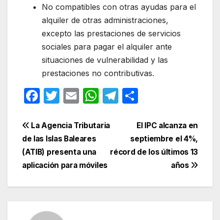
No compatibles con otras ayudas para el
alquiler de otras administraciones,
excepto las prestaciones de servicios
sociales para pagar el alquiler ante
situaciones de vulnerabilidad y las
prestaciones no contributivas.
F
T
E
W
T
C
a
w
m
h
el
o
c
itt
ail
at
e
m
Navegación
La Agencia Tributaria
El IPC alcanza en
e
er
s
gr
p
de las Islas Baleares
septiembre el 4%,
de
(ATIB) presenta una
récord de los últimos 13
b
A
a
ar
entradas
aplicación para móviles
años
o
p
m
tir
o
p
k