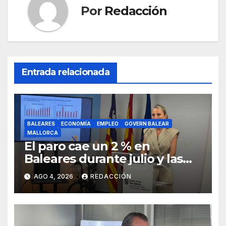
Por
Redacción
Entrada relacionada
BALEARES
ECONOMÍA
EMPLEO
GOVERN BALEAR
MALLORCA
El paro cae un 2 % en
Baleares durante julio y las
islas lideran la contratación
AGO 4, 2026
REDACCIÓN
indefinida