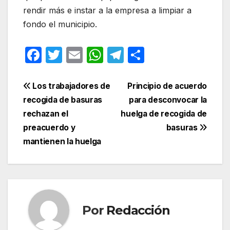
rendir más e instar a la empresa a limpiar a
fondo el municipio.
F
T
E
W
T
C
a
w
m
h
el
o
c
itt
ail
at
e
m
Navegación
Los trabajadores de
Principio de acuerdo
e
er
s
gr
p
recogida de basuras
para desconvocar la
de
rechazan el
huelga de recogida de
b
A
a
ar
entradas
preacuerdo y
basuras
o
p
m
tir
mantienen la huelga
o
p
k
Por
Redacción