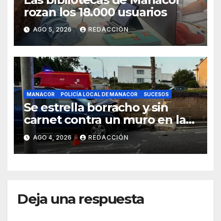
rozan los 18.000 usuarios
AGO 5, 2026
REDACCIÓN
MANACOR
POLICÍA LOCAL DE MANACOR
SUCESOS
Se estrella borracho y sin
carnet contra un muro en la
ronda del Port de Manacor y
AGO 4, 2026
REDACCIÓN
lo destroza
Deja una respuesta