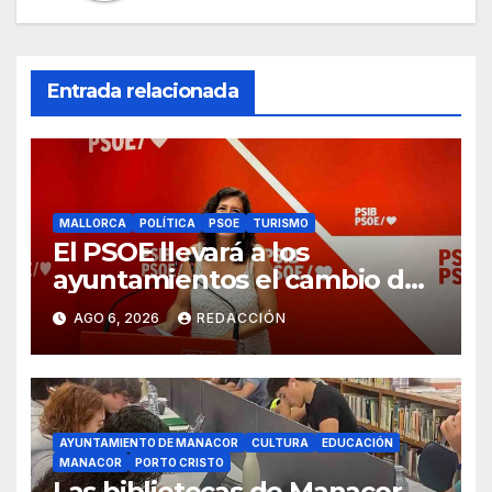
Entrada relacionada
MALLORCA
POLÍTICA
PSOE
TURISMO
El PSOE llevará a los
ayuntamientos el cambio de
modelo turístico y de vivienda
AGO 6, 2026
REDACCIÓN
AYUNTAMIENTO DE MANACOR
CULTURA
EDUCACIÓN
MANACOR
PORTO CRISTO
Las bibliotecas de Manacor