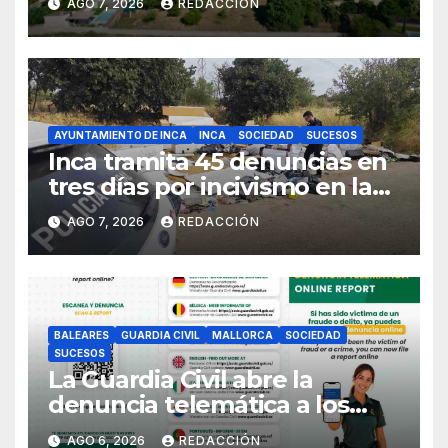
AGO 7, 2026
REDACCIÓN
Sineu
AYUNTAMIENTO DE INCA
INCA
SOCIEDAD
SUCESOS
Inca tramita 45 denuncias en
tres días por incivismo en la
gestión de residuos
AGO 7, 2026
REDACCIÓN
BALEARES
GUARDIA CIVIL
MALLORCA
SOCIEDAD
SUCESOS
La Guardia Civil abre la
denuncia telemática a los
ciudadanos europeos
AGO 6, 2026
REDACCIÓN