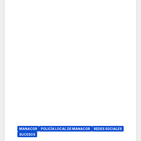
MANACOR
POLICÍA LOCAL DE MANACOR
REDES SOCIALES
SUCESOS