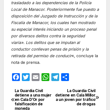
trasladado a las dependencias de la Policía
Local de Manacor. Posteriormente fue puesto a
disposición del Juzgado de Instrucción y de la
Fiscalía de Manacor, los cuales han mostrado
su especial interés iniciando un proceso penal
por diversos delitos contra la seguridad
viaria». Los delitos que se imputan al
conductor conllevan penas de prisión y la
retirada del permiso de conducir
«, concluye la
nota de prensa.
F
T
E
W
T
C
a
w
m
h
el
o
c
itt
ail
at
e
m
La Guardia Civil
La Guardia Civil
Navegación
detiene a una mujer
detiene en Cala Millor
e
er
s
gr
p
en Cala D’Or por
a un joven por tráfico
de
falsificación de
de drogas
b
A
a
ar
moneda