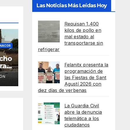
Las Noticias Más Leídas Hoy
Requisan 1.400
kilos de pollo en
mal estado al
transportarse sin
ANACOR
refrigerar
acho
ra
Felanitx presenta la
programación de
IÓN
las Fiestas de Sant
de
Agustí 2026 con
diez días de verbenas
La Guardia Civil
abre la denuncia
telemática a los
ciudadanos