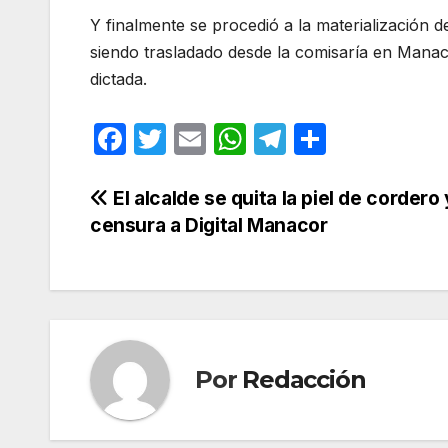
Y finalmente se procedió a la materialización d
siendo trasladado desde la comisaría en Manac
dictada.
F
T
E
W
T
C
a
w
m
h
el
o
c
itt
ail
at
e
m
Navegación
El alcalde se quita la piel de cordero 
censura a Digital Manacor
e
er
s
gr
p
de
b
A
a
ar
entradas
o
p
m
tir
o
p
k
Por
Redacción