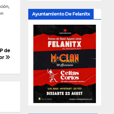
nción,
ón
Ayuntamiento De Felanitx
PP de
cor