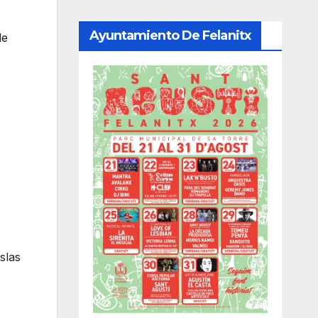
Ayuntamiento De Felanitx
de
slas