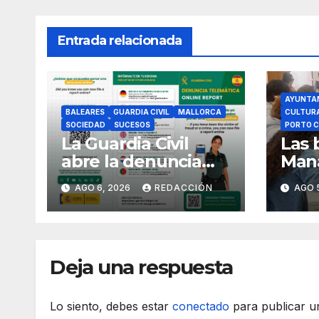
Entrada relacionada
AYUNTA
BALEARES
GUARDIA CIVIL
MALLORCA
CULTUR
SOCIEDAD
SUCESOS
PORTO C
La Guardia Civil
Las 
abre la denuncia
Mana
telemática a los
18.0
AGO 6, 2026
REDACCIÓN
AGO 
ciudadanos
europeos
Deja una respuesta
Lo siento, debes estar
conectado
para publicar u