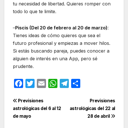
tu necesidad de libertad. Quieres romper con
todo lo que te limite.
–
Piscis (Del 20 de febrero al 20 de marzo)
:
Tienes ideas de cómo quieres que sea el
futuro profesional y empiezas a mover hilos.
Si estás buscando pareja, puedes conocer a
alguien de interés en una App, pero sé
prudente.
F
T
E
W
T
C
a
w
m
h
el
o
c
itt
ail
at
e
m
Navegación
Previsiones
Previsiones
e
er
s
gr
p
astrológicas del 6 al 12
astrológicas del 22 al
de
de mayo
28 de abril
b
A
a
ar
entradas