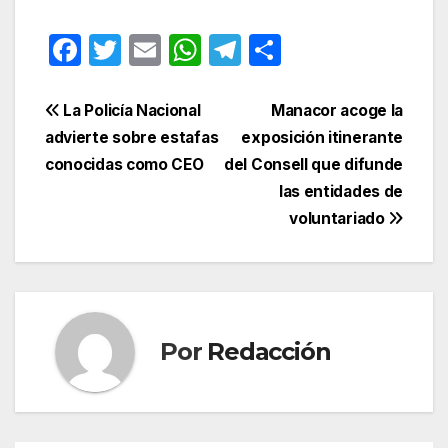
F
T
E
W
T
C
a
w
m
h
el
o
c
itt
ail
at
e
m
Navegación
La Policía Nacional
Manacor acoge la
e
er
s
gr
p
advierte sobre estafas
exposición itinerante
de
conocidas como CEO
del Consell que difunde
b
A
a
ar
entradas
las entidades de
o
p
m
tir
voluntariado
o
p
k
Por
Redacción