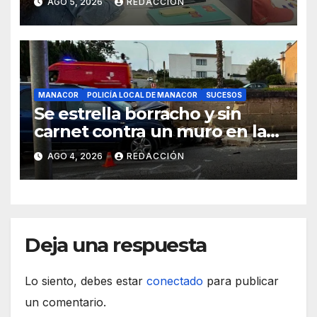
AGO 5, 2026
REDACCIÓN
MANACOR
POLICÍA LOCAL DE MANACOR
SUCESOS
Se estrella borracho y sin
carnet contra un muro en la
ronda del Port de Manacor y
AGO 4, 2026
REDACCIÓN
lo destroza
Deja una respuesta
Lo siento, debes estar
conectado
para publicar
un comentario.