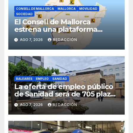
CONSELL DE MALLORCA
MALLORCA
MOVILIDAD
SOCIEDAD
El Consell de Mallorca
estrena una plataforma
inteligente de incidencias
AGO 7, 2026
REDACCIÓN
viarias en tiempo real
BALEARES
EMPLEO
SANIDAD
La oferta de empleo público
de Sanidad será de 705 plazas
en 2026
AGO 7, 2026
REDACCIÓN