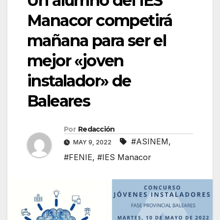
Un alumno del IES
Manacor competirá
mañana para ser el
mejor «joven
instalador» de
Baleares
Por
Redacción
#ASINEM
,
MAY 9, 2022
#FENIE
,
#IES Manacor