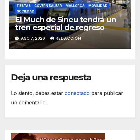
FIESTAS
GOVERN BALEAR
MALLORCA
MOVILIDAD
SOCIEDAD
El Much de Sineu tendrá un
tren especial de regreso
AGO 7, 2026
REDACCIÓN
Deja una respuesta
Lo siento, debes estar
conectado
para publicar
un comentario.