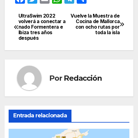
a
w
m
h
el
o
c
itt
ail
at
e
m
UltraSwim 2022
Vuelve la Muestra de
Navegación
volverá a conectar a
Cocina de Mallorca
e
er
s
gr
p
nado Formentera e
con ocho rutas por
de
Ibiza tres años
toda la isla
b
A
a
ar
después
entradas
o
p
m
tir
o
p
k
Por
Redacción
Entrada relacionada