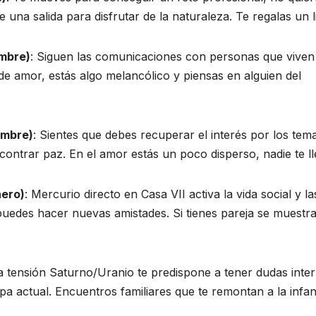
una salida para disfrutar de la naturaleza. Te regalas un l
embre)
: Siguen las comunicaciones con personas que viven
n de amor, estás algo melancólico y piensas en alguien del
embre)
: Sientes que debes recuperar el interés por los tem
ncontrar paz. En el amor estás un poco disperso, nadie te ll
nero)
: Mercurio directo en Casa VII activa la vida social y la
puedes hacer nuevas amistades. Si tienes pareja se muestr
La tensión Saturno/Uranio te predispone a tener dudas inter
pa actual. Encuentros familiares que te remontan a la infan