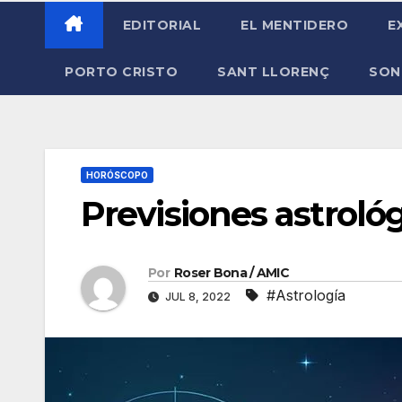
EDITORIAL
EL MENTIDERO
E
PORTO CRISTO
SANT LLORENÇ
SON
HORÓSCOPO
Previsiones astrológi
Por
Roser Bona / AMIC
#Astrología
JUL 8, 2022