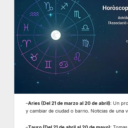
–
Aries (Del 21 de marzo al 20 de abril)
: Un pro
y cambiar de ciudad o barrio. Noticias de una v
–
Tauro (Del 21 de abril al 20 de mayo)
: Tomas