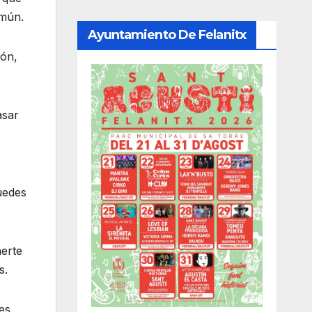
omún.
Ayuntamiento De Felanitx
ión,
asar
uedes
nerte
s.
es