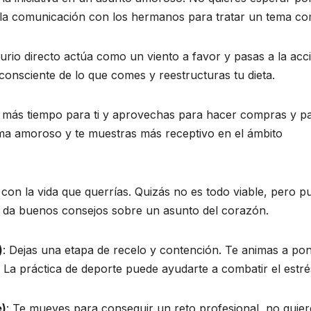
a la comunicación con los hermanos para tratar un tema c
urio directo actúa como un viento a favor y pasas a la acc
onsciente de lo que comes y reestructuras tu dieta.
s más tiempo para ti y aprovechas para hacer compras y p
ema amoroso y te muestras más receptivo en el ámbito
 con la vida que querrías. Quizás no es todo viable, pero p
e da buenos consejos sobre un asunto del corazón.
)
: Dejas una etapa de recelo y contención. Te animas a po
. La práctica de deporte puede ayudarte a combatir el estré
e)
: Te mueves para conseguir un reto profesional, no quier