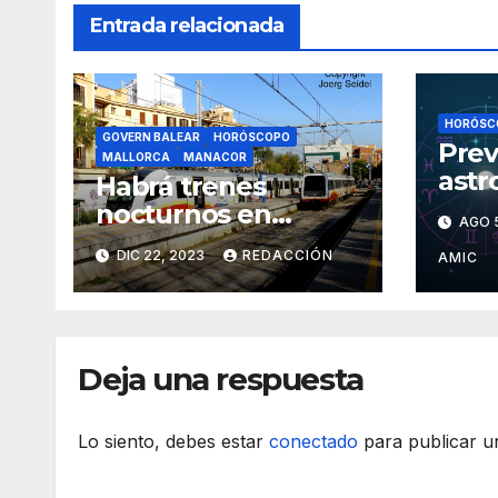
Entrada relacionada
HORÓSC
GOVERN BALEAR
HORÓSCOPO
Prev
MALLORCA
MANACOR
astr
Habrá trenes
11 d
nocturnos en
AGO 
Nochebuena y
DIC 22, 2023
REDACCIÓN
AMIC
Nochevieja
Deja una respuesta
Lo siento, debes estar
conectado
para publicar u