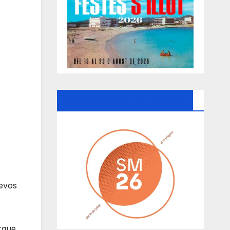
Ayuntamiento De Manacor
uevos
rque