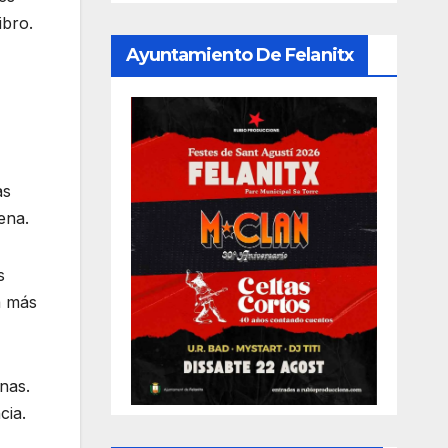
ibro.
Ayuntamiento De Felanitx
as
ena.
s
a más
nas.
cia.