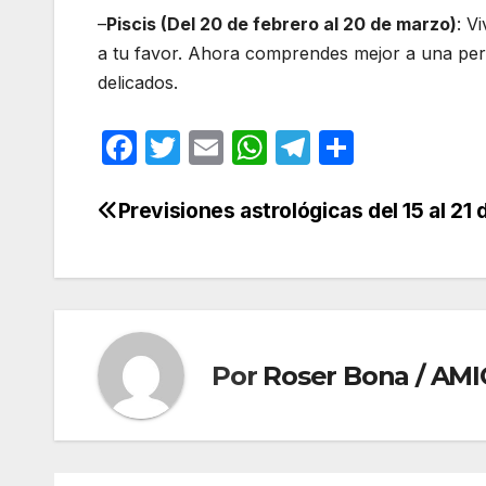
–
Piscis (Del 20 de febrero al 20 de marzo)
: V
a tu favor. Ahora comprendes mejor a una pe
delicados.
F
T
E
W
T
C
a
w
m
h
el
o
c
itt
ail
at
e
m
Previsiones astrológicas del 15 al 21 d
Navegación
e
er
s
gr
p
de
b
A
a
ar
entradas
o
p
m
tir
o
p
Por
Roser Bona / AMI
k