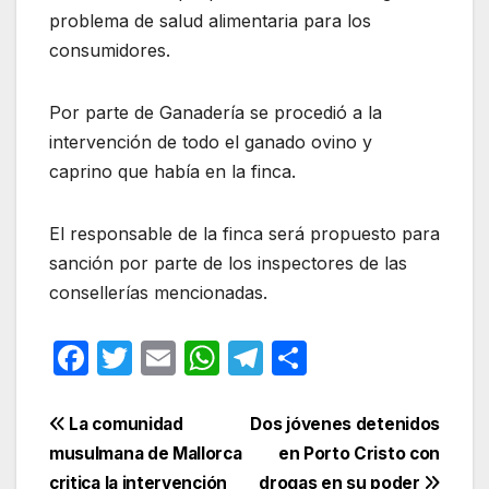
problema de salud alimentaria para los
consumidores.
Por parte de Ganadería se procedió a la
intervención de todo el ganado ovino y
caprino que había en la finca.
El responsable de la finca será propuesto para
sanción por parte de los inspectores de las
consellerías mencionadas.
F
T
E
W
T
C
a
w
m
h
el
o
c
itt
ail
at
e
m
Navegación
La comunidad
Dos jóvenes detenidos
e
er
s
gr
p
musulmana de Mallorca
en Porto Cristo con
de
critica la intervención
drogas en su poder