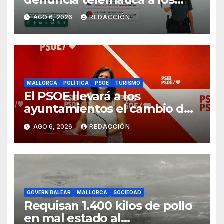
ciudadanos europeos
AGO 6, 2026
REDACCIÓN
MALLORCA
POLÍTICA
PSOE
TURISMO
El PSOE llevará a los
ayuntamientos el cambio de
modelo turístico y de vivienda
AGO 6, 2026
REDACCIÓN
GOVERN BALEAR
MALLORCA
SOCIEDAD
Requisan 1.400 kilos de pollo
en mal estado al