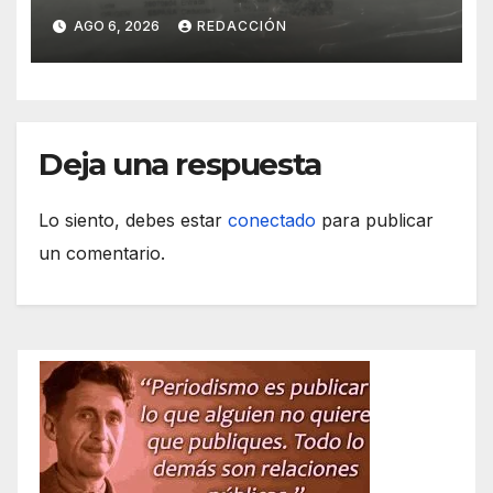
transportarse sin refrigerar
AGO 6, 2026
REDACCIÓN
Deja una respuesta
Lo siento, debes estar
conectado
para publicar
un comentario.