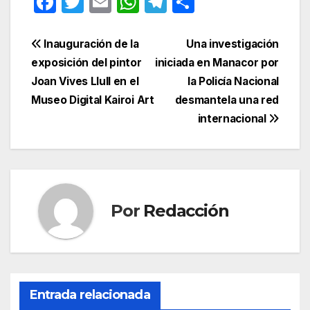
F
T
E
W
T
C
a
w
m
h
el
o
c
itt
ail
at
e
m
Navegación
Inauguración de la
Una investigación
e
er
s
gr
p
exposición del pintor
iniciada en Manacor por
de
Joan Vives Llull en el
la Policía Nacional
b
A
a
ar
entradas
Museo Digital Kairoi Art
desmantela una red
o
p
m
tir
internacional
o
p
k
Por
Redacción
Entrada relacionada