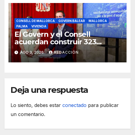
CONSELL DE MALLORCA
GOVERN BALEAR
MALLORCA
PALMA
VIVIENDA
El Govern y el Consell
acuerdan construir 323
viviendas públicas en Palma
AGO 3, 2026
REDACCIÓN
Deja una respuesta
Lo siento, debes estar
conectado
para publicar
un comentario.