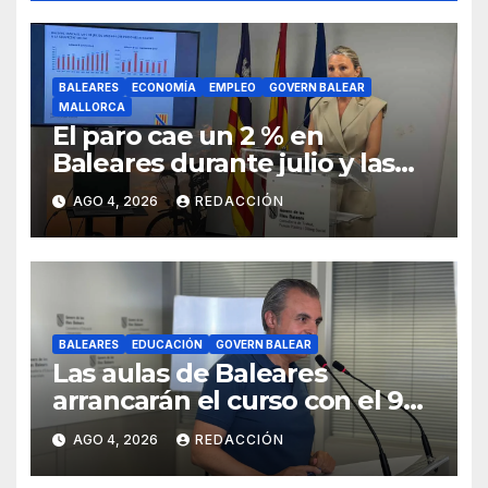
BALEARES
ECONOMÍA
EMPLEO
GOVERN BALEAR
MALLORCA
El paro cae un 2 % en
Baleares durante julio y las
islas lideran la contratación
AGO 4, 2026
REDACCIÓN
indefinida
BALEARES
EDUCACIÓN
GOVERN BALEAR
Las aulas de Baleares
arrancarán el curso con el 99
% de las plazas de profesores
AGO 4, 2026
REDACCIÓN
cubiertas