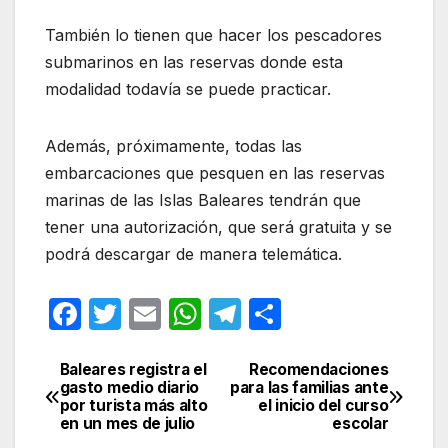
También lo tienen que hacer los pescadores
submarinos en las reservas donde esta
modalidad todavía se puede practicar.
Además, próximamente, todas las
embarcaciones que pesquen en las reservas
marinas de las Islas Baleares tendrán que
tener una autorización, que será gratuita y se
podrá descargar de manera telemática.
F
T
E
W
T
C
a
w
m
h
el
o
c
itt
ail
at
e
m
Baleares registra el
Recomendaciones
Navegación
gasto medio diario
para las familias ante
e
er
s
gr
p
por turista más alto
el inicio del curso
de
en un mes de julio
escolar
b
A
a
ar