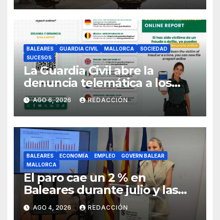
BALEARES
GUARDIA CIVIL
MALLORCA
SOCIEDAD
SUCESOS
La Guardia Civil abre la
denuncia telemática a los
ciudadanos europeos
AGO 6, 2026
REDACCIÓN
BALEARES
ECONOMÍA
EMPLEO
GOVERN BALEAR
MALLORCA
El paro cae un 2 % en
Baleares durante julio y las
islas lideran la contratación
AGO 4, 2026
REDACCIÓN
indefinida