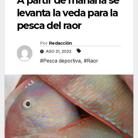
A partir de mañana se
levanta la veda para la
pesca del raor
Por
Redacción
AGO 31, 2022
#Pesca deportiva
,
#Raor