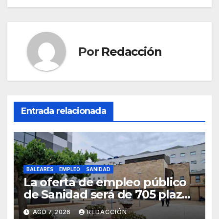
entradas
o
p
m
tir
o
p
k
Por
Redacción
Entrada relacionada
BALEARES
EMPLEO
SANIDAD
La oferta de empleo público
de Sanidad será de 705 plazas
en 2026
AGO 7, 2026
REDACCIÓN