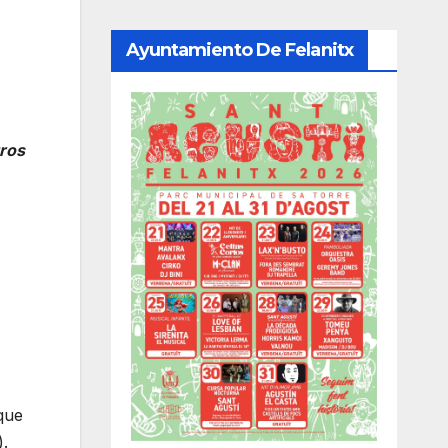
Ayuntamiento De Felanitx
tros
que
).