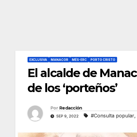
EXCLUSIVA
MANACOR
MÉS-ERC
PORTO CRISTO
El alcalde de Manaco
de los ‘porteños’
Por
Redacción
#Consulta popular
SEP 9, 2022