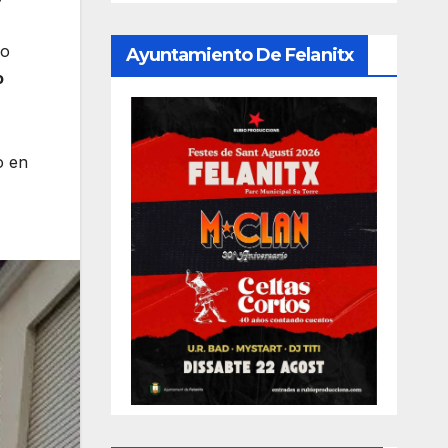
do
Ayuntamiento De Felanitx
o
o en