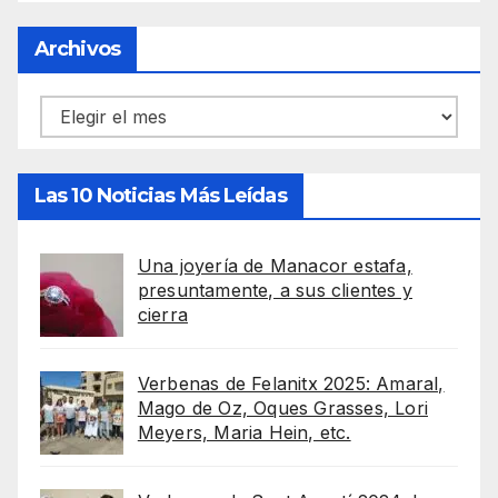
Archivos
Archivos
Las 10 Noticias Más Leídas
Una joyería de Manacor estafa,
presuntamente, a sus clientes y
cierra
Verbenas de Felanitx 2025: Amaral,
Mago de Oz, Oques Grasses, Lori
Meyers, Maria Hein, etc.