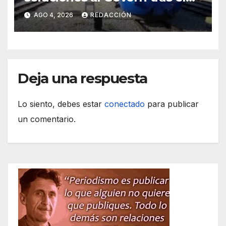
tijeretazo de trenes en
AGO 4, 2026
REDACCIÓN
agosto
Deja una respuesta
Lo siento, debes estar
conectado
para publicar
un comentario.