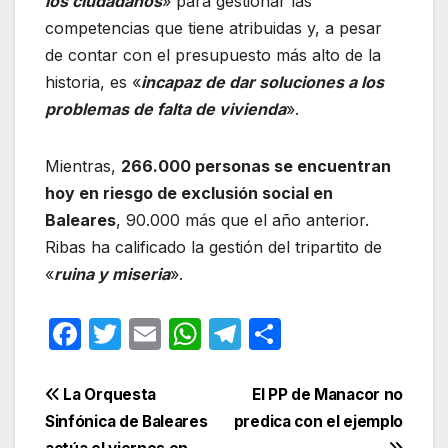
los ciudadanos
» para gestionar las
competencias que tiene atribuidas y, a pesar
de contar con el presupuesto más alto de la
historia, es «
incapaz de dar soluciones a los
problemas de falta de vivienda
».
Mientras,
266.000 personas se encuentran
hoy en riesgo de exclusión social en
Baleares
, 90.000 más que el año anterior.
Ribas ha calificado la gestión del tripartito de
«
ruina y miseria
».
F
T
E
W
T
C
a
w
m
h
el
o
c
itt
ail
at
e
m
Navegación
La Orquesta
El PP de Manacor no
e
er
s
gr
p
Sinfónica de Baleares
predica con el ejemplo
de