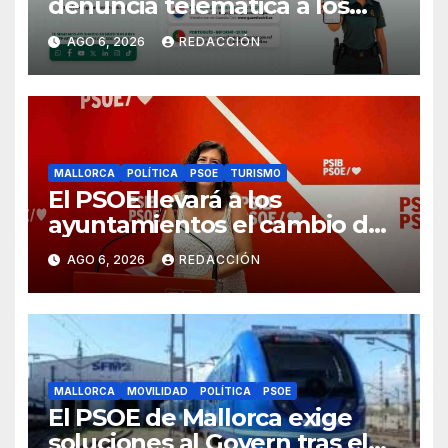
denuncia telemática a los
ciudadanos europeos
AGO 6, 2026
REDACCIÓN
MALLORCA
POLÍTICA
PSOE
TURISMO
El PSOE llevará a los
ayuntamientos el cambio de
modelo turístico y de vivienda
AGO 6, 2026
REDACCIÓN
MALLORCA
MOVILIDAD
POLÍTICA
PSOE
El PSOE de Mallorca exige
soluciones al Govern tras el